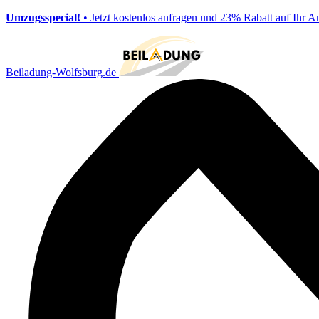
Umzugsspecial!
• Jetzt kostenlos anfragen und 23% Rabatt auf Ihr A
Beiladung-Wolfsburg.de