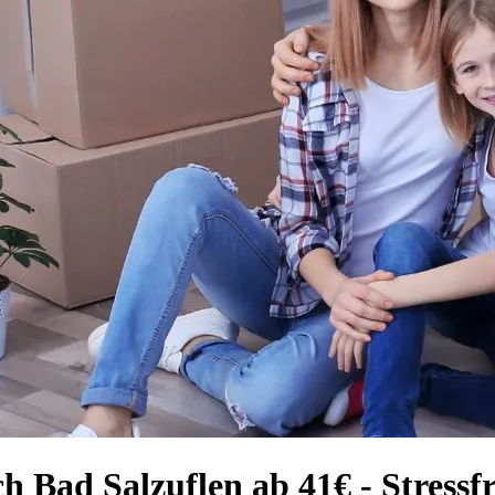
h Bad Salzuflen ab 41€ - Stressf