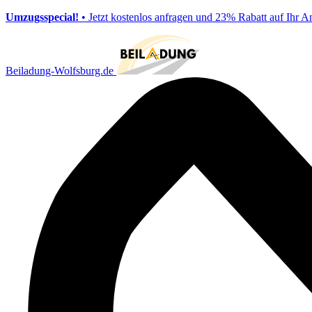
Umzugsspecial!
• Jetzt kostenlos anfragen und 23% Rabatt auf Ihr A
Beiladung-Wolfsburg.de