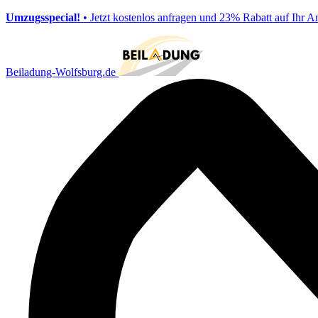
Umzugsspecial!
• Jetzt kostenlos anfragen und 23% Rabatt auf Ihr A
Beiladung-Wolfsburg.de