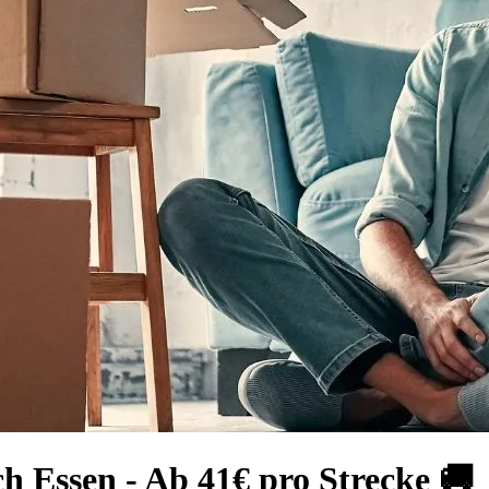
h Essen - Ab 41€ pro Strecke 🚚