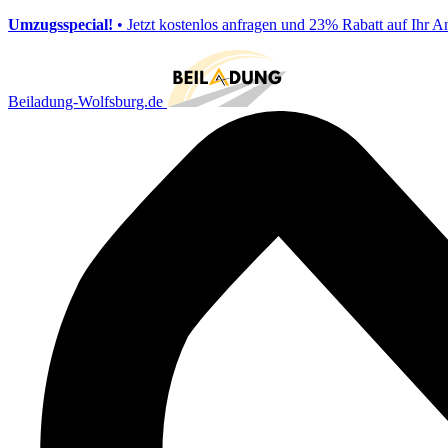
Umzugsspecial!
• Jetzt kostenlos anfragen und 23% Rabatt auf Ihr A
Beiladung-Wolfsburg.de