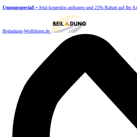
Umzugsspecial!
• Jetzt kostenlos anfragen und 23% Rabatt auf Ihr A
Beiladung-Wolfsburg.de